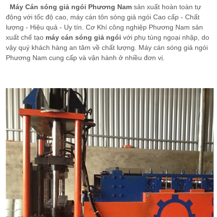
Máy Cán sóng giả ngói Phương Nam
sản xuất hoàn toàn tự
MÁY CHẤN MÁNG XỐI
động với tốc độ cao, máy cán tôn sóng giả ngói Cao cấp - Chất
lượng - Hiệu quả - Uy tín. Cơ Khí công nghiệp Phương Nam sản
MÁY XẢ CUỘN
xuất chế tạo
máy cán sóng giả ngói
với phụ tùng ngoại nhập, do
MÁY CÁN HỆ THỐNG KHUNG NHÀ SIÊU NHẸ
vậy quý khách hàng an tâm về chất lượng. Máy cán sóng giả ngói
Phương Nam cung cấp và vận hành ở nhiều đơn vị.
HỆ THỐNG PLANG CẨU TRỤC CỔNG TRỤC