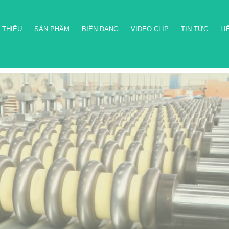
 THIỆU
SẢN PHẨM
BIÊN DẠNG
VIDEO CLIP
TIN TỨC
LI