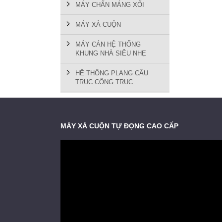
MÁY CHẤN MÁNG XỐI
MÁY XẢ CUỘN
MÁY CÁN HỆ THỐNG
KHUNG NHÀ SIÊU NHẸ
HỆ THỐNG PLANG CẨU
TRỤC CỔNG TRỤC
MÁY XẢ CUỘN TỰ ĐỌNG CAO CẤP