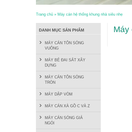
Trang chủ
»
Máy cán hệ thống khung nhà siêu nhẹ
Máy 
DANH MỤC SẢN PHẨM
MÁY CÁN TÔN SÓNG
VUÔNG
MÁY BẺ ĐAI SẮT XÂY
DỰNG
MÁY CÁN TÔN SÓNG
TRÒN
MÁY DẬP VÒM
MÁY CÁN XÀ GỒ C VÀ Z
MÁY CÁN SÓNG GIẢ
NGÓI