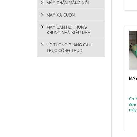
MÁY CHẤN MÁNG XỐI
MÁY XẢ CUỘN
MÁY CÁN HỆ THỐNG
KHUNG NHÀ SIÊU NHẸ
HỆ THỐNG PLANG CẨU
TRỤC CỔNG TRỤC
MÁY
Cơ 
đơn 
máy 