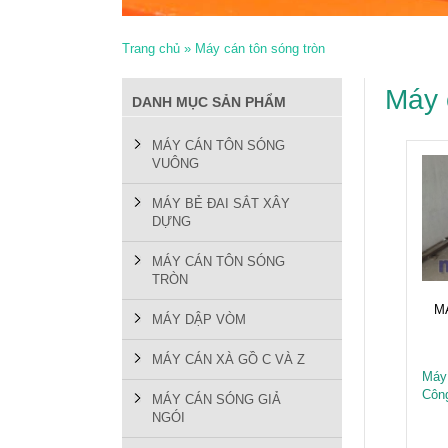
Trang chủ
»
Máy cán tôn sóng tròn
Máy 
DANH MỤC SẢN PHẨM
MÁY CÁN TÔN SÓNG
VUÔNG
MÁY BẺ ĐAI SẮT XÂY
DỰNG
MÁY CÁN TÔN SÓNG
TRÒN
M
MÁY DẬP VÒM
MÁY CÁN XÀ GỒ C VÀ Z
Máy
Côn
MÁY CÁN SÓNG GIẢ
NGÓI