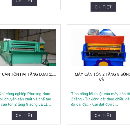
CHI TIẾT
CHI TIẾT
 CÁN TÔN HAI TẦNG LOẠI 11...
MÁY CÁN TÔN 2 TẦNG 9 SÓN
VÀ...
Khí công nghiệp Phương Nam
Tính năng kỹ thuật của máy cán t
vị chuyên sản xuất và chế tạo
2 tầng - Tự động cắt theo chiều dà
cán tôn 2 tầng 9 sóng và 11...
đã cài đặt. - Cài đặt được...
CHI TIẾT
CHI TIẾT