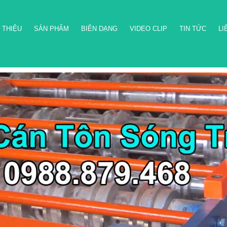
 THIỆU
SẢN PHẨM
BIÊN DẠNG
VIDEO CLIP
TIN TỨC
LI