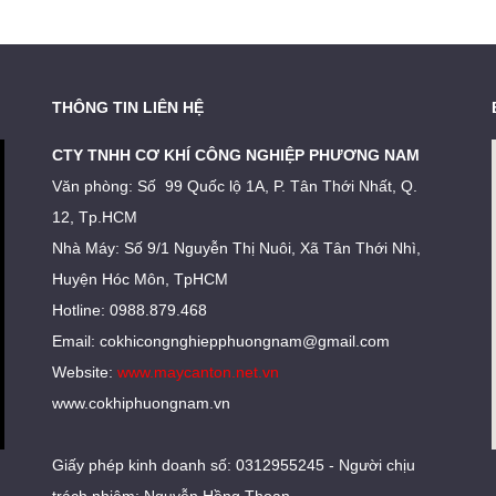
THÔNG TIN LIÊN HỆ
CTY TNHH CƠ KHÍ CÔNG NGHIỆP PHƯƠNG NAM
Văn phòng: Số 99 Quốc lộ 1A, P. Tân Thới Nhất, Q.
12, Tp.HCM
Nhà Máy: Số 9/1 Nguyễn Thị Nuôi, Xã Tân Thới Nhì,
Huyện Hóc Môn, TpHCM
Hotline: 0988.879.468
Email:
cokhicongnghiepphuongnam@gmail.com
Website:
www.maycanton.net.vn
www.cokhiphuongnam.vn
Giấy phép kinh doanh số: 0312955245 - Người chịu
trách nhiệm: Nguyễn Hồng Thoan